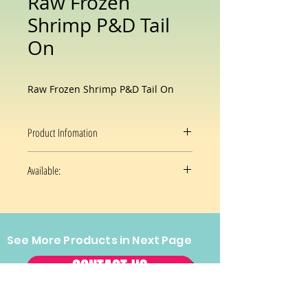
Raw Frozen
Shrimp P&D Tail
On
Raw Frozen Shrimp P&D Tail On
Product Infomation
P&D ไม่มีเปลือก ผ่าหลัง มีหาง ไม่มีหัว
Available:
Size 16/20
Size 21/25
Size 26/30
See More Products in Next Page
Size 71/90
CONTACT US
Tel:
(202) 544-2970
Fax:
(202)